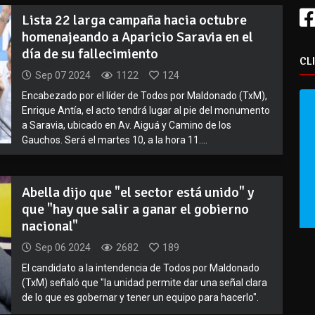
Lista 22 larga campaña hacia octubre
homenajeando a Aparicio Saravia en el
día de su fallecimiento
CL
Sep 07 2024
1122
124
Encabezado por el líder de Todos por Maldonado (TxM),
Enrique Antía, el acto tendrá lugar al pie del monumento
a Saravia, ubicado en Av. Aiguá y Camino de los
Gauchos. Será el martes 10, a la hora 11....
Abella dijo que "el sector está unido" y
que "hay que salir a ganar el gobierno
nacional"
Sep 06 2024
2682
189
El candidato a la intendencia de Todos por Maldonado
(TxM) señaló que "la unidad permite dar una señal clara
de lo que es gobernar y tener un equipo para hacerlo".