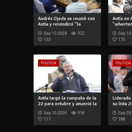
Andrés Ojeda se reunió con
Antía en 
Antía y reivindicó “la
"adverten
identidad...
y "mensaj
Sep 13 2024
922
Sep 14
133
175
POLÍTICA
POLÍTICA
Antía largó la campaña de la
Liderado 
22 para octubre y anunció la
su lista 
in...
espa...
Sep 10 2024
918
Sep 03
117
188