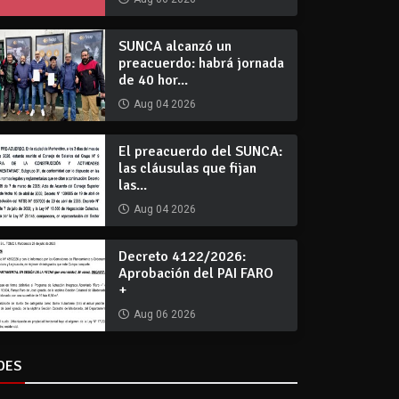
SUNCA alcanzó un
preacuerdo: habrá jornada
de 40 hor...
Aug 04 2026
El preacuerdo del SUNCA:
las cláusulas que fijan
las...
Aug 04 2026
Decreto 4122/2026:
Aprobación del PAI FARO
+
Aug 06 2026
DES