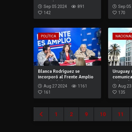
entre el progre...
preocupa
Sep 05 2024
891
Sep 05
142
170
POLÍTICA
NACIONA
Blanca Rodríguez se
Uruguay 
incorporó al Frente Amplio
comunica
a través de l...
países de 
Aug 27 2024
1161
Aug 23
161
135
1
2
9
10
11