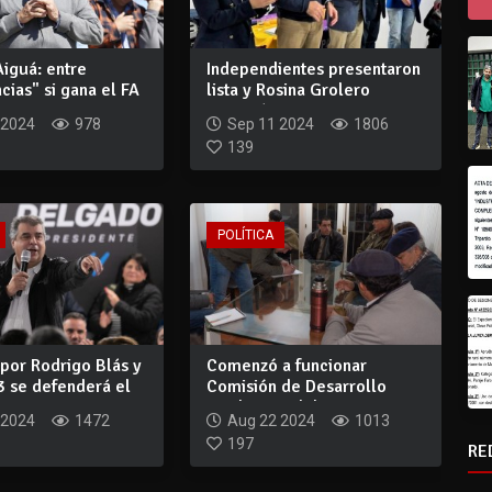
Aiguá: entre
Independientes presentaron
cias" si gana el FA
lista y Rosina Grolero
...
asumirá ro...
 2024
978
Sep 11 2024
1806
139
POLÍTICA
por Rodrigo Blás y
Comenzó a funcionar
23 se defenderá el
Comisión de Desarrollo
Productivo del In...
 2024
1472
Aug 22 2024
1013
197
RE