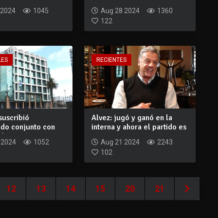
cione...
gran pregunta...
 2024
1045
Aug 28 2024
1360
122
LES
RECIENTES
suscribió
Alvez: jugó y ganó en la
do conjunto con
interna y ahora el partido es
la regió...
por e...
 2024
1052
Aug 21 2024
2243
102
12
13
14
15
20
21