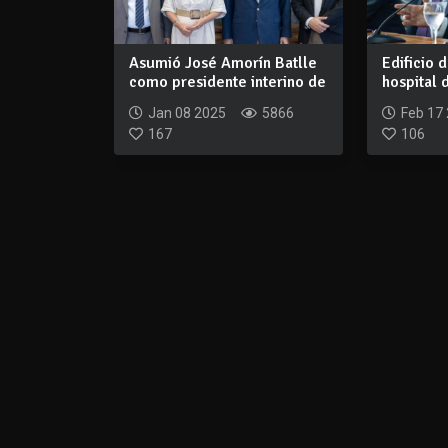
Asumió José Amorín Batlle
Edificio 
como presidente interino de
hospital 
ANCAP
Seguros a
Jan 08 2025
5866
Feb 17
167
106