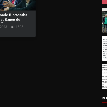
donde funcionaba
del Banco de
lbe...
 2023
1505
RE