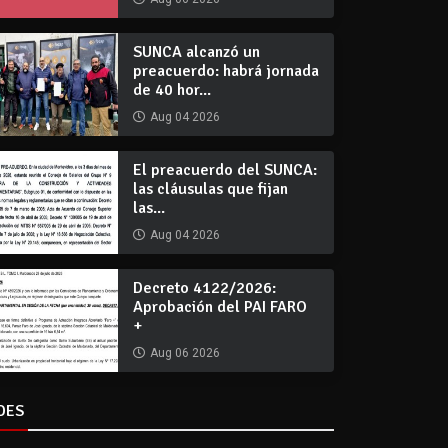
SUNCA alcanzó un
preacuerdo: habrá jornada
de 40 hor...
Aug 04 2026
El preacuerdo del SUNCA:
las cláusulas que fijan
las...
Aug 04 2026
Decreto 4122/2026:
Aprobación del PAI FARO
+
Aug 06 2026
DES