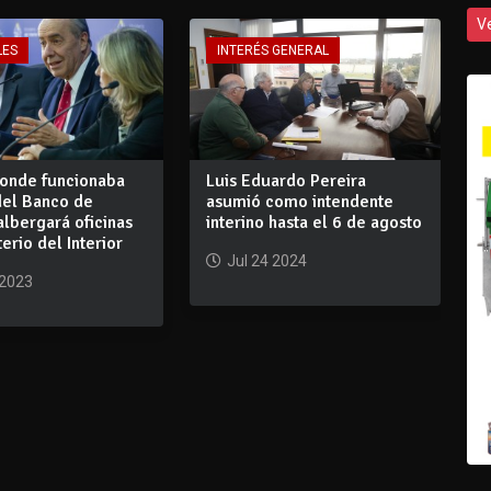
V
LES
INTERÉS GENERAL
donde funcionaba
Luis Eduardo Pereira
del Banco de
asumió como intendente
lbergará oficinas
interino hasta el 6 de agosto
terio del Interior
Jul 24 2024
 2023