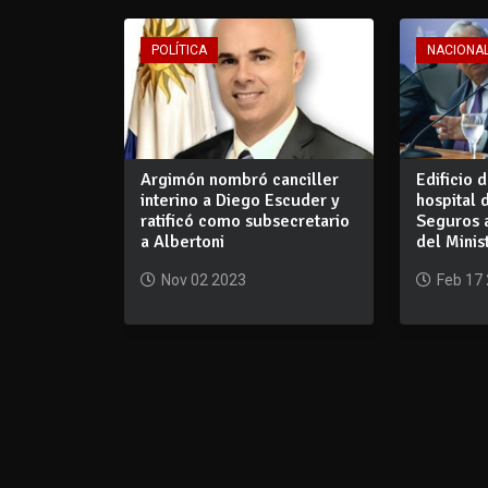
POLÍTICA
NACIONA
Argimón nombró canciller
Edificio 
interino a Diego Escuder y
hospital 
ratificó como subsecretario
Seguros a
a Albertoni
del Minis
Nov 02 2023
Feb 17