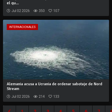
el qu...
Jul 02 2026
350
107
INTERNACIONALES
Alemania acusa a Ucrania de ordenar sabotaje de Nord
Stream
Jul 02 2026
214
133
1
2
3
4
5
6
7