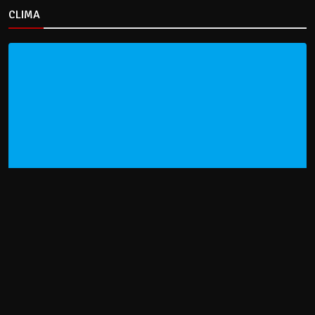
CLIMA
HOME
NOTICIAS
ENTREVISTAS
DECRETOS Y RESOLUCIONES
CONTACTO
CATEGORIAS