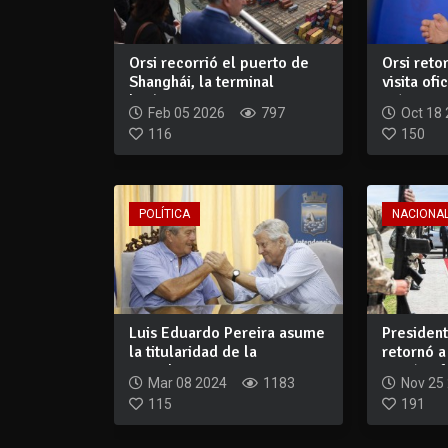
Orsi recorrió el puerto de
Orsi reto
Shanghái, la terminal
visita ofi
logística m...
má...
Feb 05 2026
797
Oct 18
116
150
POLÍTICA
NACIONA
Luis Eduardo Pereira asume
Presiden
la titularidad de la
retornó a
intendencia...
misión ofi
Mar 08 2024
1183
Nov 25
115
191