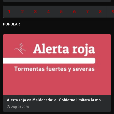
1
2
3
4
5
6
7
8
POPULAR
Alerta roja en Maldonado: el Gobierno limitará la mo...
Aug 06 2026