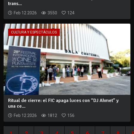
trans...
Feb 12 2026
3550
124
CULTURA Y ESPECTÁCULOS
Ritual de cierre: el FIC apaga luces con “DJ Ahmet” y
una ce...
Feb 12 2026
1812
156
1
2
3
4
5
6
7
8