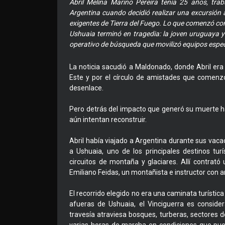
Abril Melina Marino Pereira tenía 25 años, tr
Argentina cuando decidió realizar una excursión 
exigentes de Tierra del Fuego. Lo que comenzó co
Ushuaia terminó en tragedia: la joven uruguaya y
operativo de búsqueda que movilizó equipos espec
La noticia sacudió a Maldonado, donde Abril era
Este y por el círculo de amistades que comenz
desenlace.
Pero detrás del impacto que generó su muerte h
aún intentan reconstruir.
Abril había viajado a Argentina durante sus vac
a Ushuaia, uno de los principales destinos tu
circuitos de montaña y glaciares. Allí contrató 
Emiliano Feidas, un montañista e instructor con a
El recorrido elegido no era una caminata turístic
afueras de Ushuaia, el Vinciguerra es conside
travesía atraviesa bosques, turberas, sectores