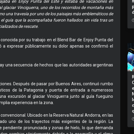
abajaba en Enjoy Punta del Este y estaba de vacaciones en
al glaciar Vinciguerra, uno de los recorridos de montaña más
mo una travesía por uno de los paisajes más emblemáticos de
 el guía que la acompañaba fueron hallados sin vida tras un
ializados de rescate.
 conocida por su trabajo en el Blend Bar de Enjoy Punta del
ó a expresar públicamente su dolor apenas se confirmó el
ay una secuencia de hechos que las autoridades argentinas
aciones. Después de pasar por Buenos Aires, continuó rumbo
rísticos de la Patagonia y puerta de entrada a numerosos
una excursión al glaciar Vinciguerra junto al guía fueguino
I
mplia experiencia en la zona.
a convencional. Ubicado en la Reserva Natural Andorra, en las
rado uno de los trayectos más exigentes de la región. La
 de pendiente pronunciada y zonas de hielo, lo que demanda