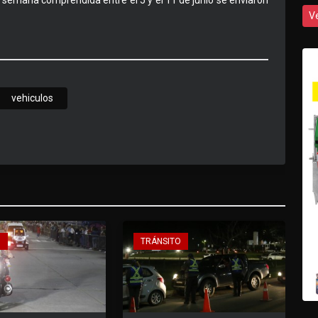
 semana comprendida entre el 5 y el 11 de junio se enviaron
V
vehiculos
O
TRÁNSITO