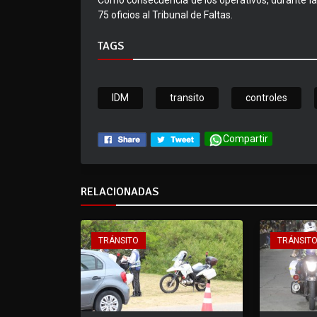
Como consecuencia de los operativos, durante la
75 oficios al Tribunal de Faltas.
TAGS
IDM
transito
controles
Compartir
RELACIONADAS
TRÁNSITO
TRÁNSIT