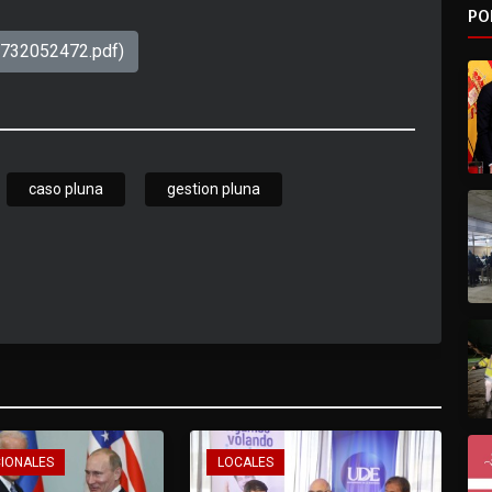
PO
1732052472.pdf)
caso pluna
gestion pluna
CIONALES
LOCALES