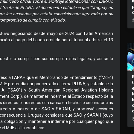
municado oficial sobre el arbitraje internacional con LARAH,
 al frente de PLUNA. El documento establece que “Uruguay no
ara los acusados por estafa especialmente agravada por su
 compromiso de cumplir con el laudo.
 estuvo negociando desde mayo de 2024 con Latin American
ción al pago del Laudo emitido por el tribunal arbitral el 13
uesto- a cumplir con sus compromisos legales, y así se lo
expresó a LARAH que el Memorando de Entendimiento (“MdE”)
 MdE pretendía dar por cerrado el tema PLUNA, y establece la
S.A. (“SAO”) y South American Regional Aviation Holding
ment Corp.), de mantener indemne al Estado respecto de la
I
s directos o indirectos con causa en hechos o circunstancias
directo o indirecto de SAO y SARAH, y promovió acciones
 En consecuencia, Uruguay considera que SAO y SARAH (cuyo
ta obligación y mantenerla indemne por cualquier pago que
el MdE así lo establece.