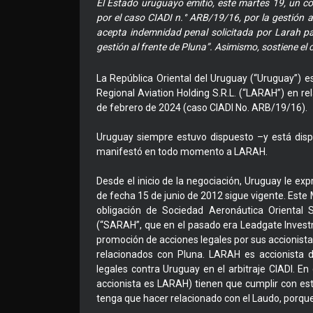
El Estado uruguayo emitió, este martes 19, un co
por el caso CIADI n.° ARB/19/16, por la gestión
acepta indemnidad penal solicitada por Larah p
gestión al frente de Pluna”. Asimismo, sostiene el
La República Oriental del Uruguay (“Uruguay”)
Regional Aviation Holding S.R.L. (“LARAH”) en rela
de febrero de 2024 (caso CIADI No. ARB/19/16).
Uruguay siempre estuvo dispuesto –y está disp
manifestó en todo momento a LARAH.
Desde el inicio de la negociación, Uruguay le 
de fecha 15 de junio de 2012 sigue vigente. Este
obligación de Sociedad Aeronáutica Oriental 
(“SARAH”, que en el pasado era Leadgate Invest
promoción de acciones legales por sus accionista
relacionados con Pluna. LARAH es accionista 
legales contra Uruguay en el arbitraje CIADI.
accionista es LARAH) tienen que cumplir con es
tenga que hacer relacionado con el Laudo, porque 