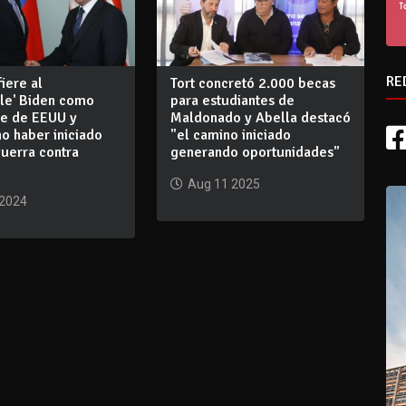
RE
fiere al
Tort concretó 2.000 becas
ble' Biden como
para estudiantes de
te de EEUU y
Maldonado y Abella destacó
o haber iniciado
"el camino iniciado
guerra contra
generando oportunidades"
Aug 11 2025
 2024