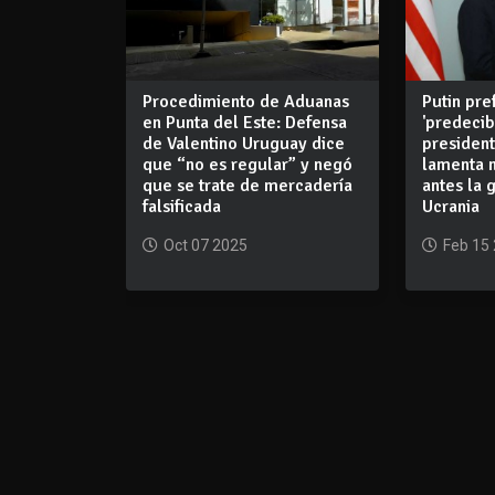
Procedimiento de Aduanas
Putin pre
en Punta del Este: Defensa
'predeci
de Valentino Uruguay dice
presiden
que “no es regular” y negó
lamenta n
que se trate de mercadería
antes la 
falsificada
Ucrania
Oct 07 2025
Feb 15