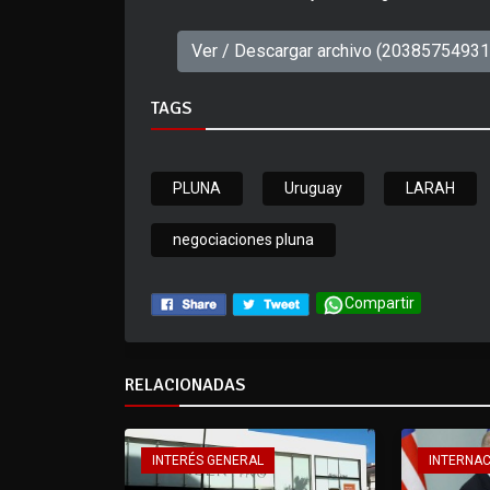
Ver / Descargar archivo (2038575493
TAGS
PLUNA
Uruguay
LARAH
negociaciones pluna
Compartir
RELACIONADAS
INTERÉS GENERAL
INTERNA