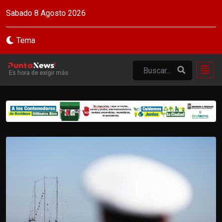
Sabado 8 Agosto 2026
Tema
Es hora de exigir más