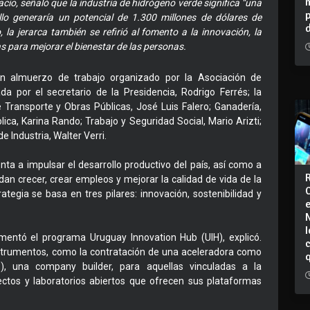
Facio, señaló que la industria de hidrógeno verde significa “una
lo generaría un potencial de 1.300 millones de dólares de
la jerarca también se refirió al fomento a la innovación, la
s para mejorar el bienestar de las personas.
 un almuerzo de trabajo organizado por la Asociación de
 por el secretario de la Presidencia, Rodrigo Ferrés; la
e Transporte y Obras Públicas, José Luis Falero; Ganadería,
ica, Karina Rando; Trabajo y Seguridad Social, Mario Arizti;
e Industria, Walter Verri.
enta a impulsar el desarrollo productivo del país, así como a
n crecer, crear empleos y mejorar la calidad de vida de la
ategia se basa en tres pilares: innovación, sostenibilidad y
I
ementó el programa Uruguay Innovation Hub (UIH), explicó.
strumentos, como la contratación de una aceleradora como
, una company builder, para aquellas vinculadas a la
ectos y laboratorios abiertos que ofrecen sus plataformas