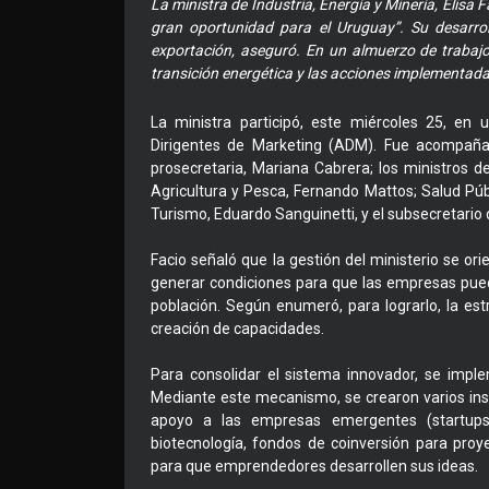
La ministra de Industria, Energía y Minería, Elisa 
gran oportunidad para el Uruguay”. Su desarrol
exportación, aseguró. En un almuerzo de trabajo, 
transición energética y las acciones implementada
La ministra participó, este miércoles 25, en
Dirigentes de Marketing (ADM). Fue acompañada
prosecretaria, Mariana Cabrera; los ministros d
Agricultura y Pesca, Fernando Mattos; Salud Públ
Turismo, Eduardo Sanguinetti, y el subsecretario d
Facio señaló que la gestión del ministerio se ori
generar condiciones para que las empresas pueda
población. Según enumeró, para lograrlo, la estr
creación de capacidades.
Para consolidar el sistema innovador, se impl
Mediante este mecanismo, se crearon varios in
apoyo a las empresas emergentes (startups)
biotecnología, fondos de coinversión para proy
para que emprendedores desarrollen sus ideas.