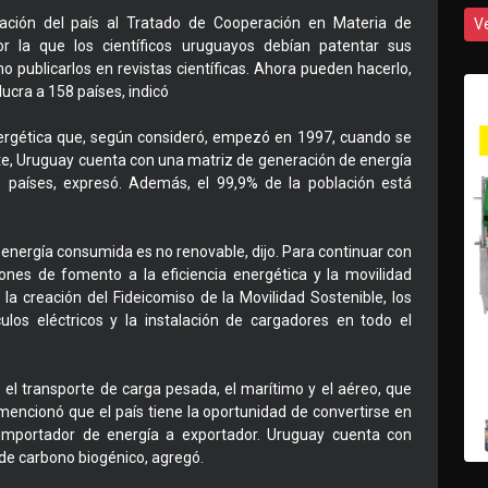
ración del país al Tratado de Cooperación en Materia de
V
 por la que los científicos uruguayos debían patentar sus
 publicarlos en revistas científicas. Ahora pueden hacerlo,
ucra a 158 países, indicó
energética que, según consideró, empezó en 1997, cuando se
te, Uruguay cuenta con una matriz de generación de energía
países, expresó. Además, el 99,9% de la población está
a energía consumida es no renovable, dijo. Para continuar con
nes de fomento a la eficiencia energética y la movilidad
la creación del Fideicomiso de la Movilidad Sostenible, los
ulos eléctricos y la instalación de cargadores en todo el
el transporte de carga pesada, el marítimo y el aéreo, que
 mencionó que el país tiene la oportunidad de convertirse en
importador de energía a exportador. Uruguay cuenta con
o de carbono biogénico, agregó.