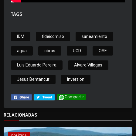
TAGS
IDM
fideicomiso
saneamiento
agua
obras
UGD
OSE
Luis Eduardo Pereira
Alvaro Villegas
Jesus Bentancur
inversion
Compartir
RELACIONADAS