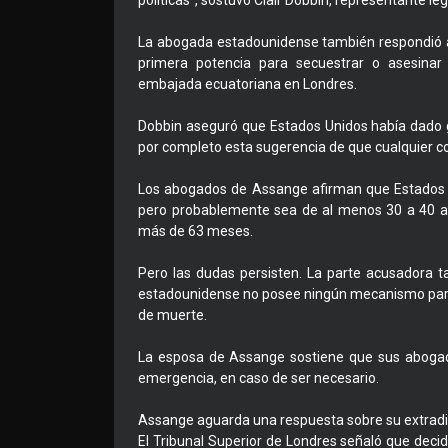
políticas", sostuvo Clair Dobbin, representante le
La abogada estadounidense también respondió a
primera potencia para secuestrar o asesinar 
embajada ecuatoriana en Londres.
Dobbin aseguró que Estados Unidos había dado g
por completo esta sugerencia de que cualquier co
Los abogados de Assange afirman que Estados U
pero probablemente sea de al menos 30 a 40 añ
más de 63 meses.
Pero las dudas persisten. La parte acusadora ta
estadounidense no posee ningún mecanismo para
de muerte.
La esposa de Assange sostiene que sus abogados
emergencia, en caso de ser necesario.
Assange aguarda una respuesta sobre su extradici
El Tribunal Superior de Londres señaló que decid