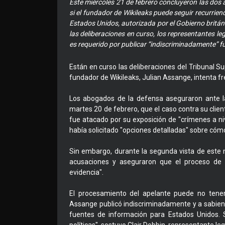
Este miércoles 21 de febrero concluyeron las dos 
si el fundador de Wikileaks puede seguir recurrien
Estados Unidos, autorizada por el Gobierno britán
las deliberaciones en curso, los representantes l
es requerido por publicar “indiscriminadamente” f
Están en curso las deliberaciones del Tribunal Sup
fundador de Wikileaks, Julian Assange, intenta fr
Los abogados de la defensa aseguraron ante la 
martes 20 de febrero, que el caso contra su cli
fue atacado por su exposición de "crímenes a niv
había solicitado "opciones detalladas" sobre cóm
Sin embargo, durante la segunda vista de este
acusaciones y aseguraron que el proceso de
evidencia".
El procesamiento del apelante puede no tener
Assange publicó indiscriminadamente y a sabie
fuentes de información para Estados Unidos. S