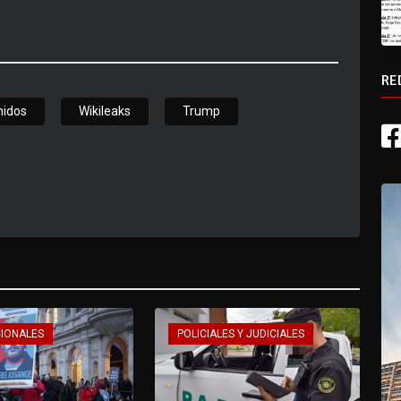
RE
nidos
Wikileaks
Trump
CIONALES
POLICIALES Y JUDICIALES