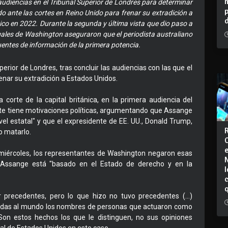
audiencias en el Tribunal Superior de Londres para determinar
do ante las cortes en Reino Unido para frenar su extradición a
ico en 2022. Durante la segunda y última vista que dio paso a
egales de Washington aseguraron que el periodista australiano
uentes de información de la primera potencia.
erior de Londres, tras concluir las audiencias con las que el
enar su extradición a Estados Unidos.
corte de la capital británica, en la primera audiencia del
ente tiene motivaciones políticas, argumentando que Assange
el estatal" y que el expresidente de EE. UU., Donald Trump,
o matarlo.
 miércoles, los representantes de Washington negaron esas
 Assange está "basado en el Estado de derecho y en la
I
 precedentes, pero lo que hizo no tuvo precedentes (…)
ndas al mundo los nombres de personas que actuaron como
on estos hechos los que le distinguen, no sus opiniones