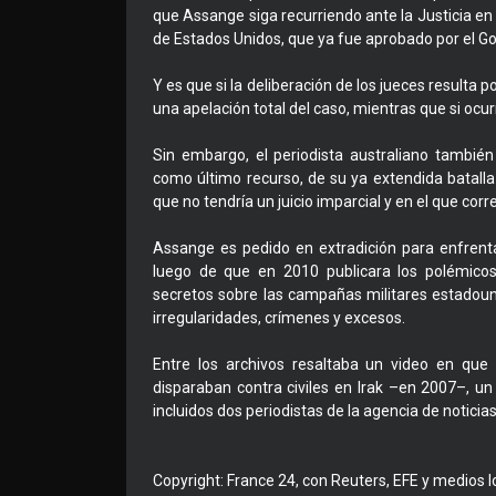
que Assange siga recurriendo ante la Justicia en t
de Estados Unidos, que ya fue aprobado por el G
Y es que si la deliberación de los jueces resulta 
una apelación total del caso, mientras que si ocur
Sin embargo, el periodista australiano tambié
como último recurso, de su ya extendida batall
que no tendría un juicio imparcial y en el que cor
Assange es pedido en extradición para enfrenta
luego de que en 2010 publicara los polémicos
secretos sobre las campañas militares estadou
irregularidades, crímenes y excesos.
Entre los archivos resaltaba un video en qu
disparaban contra civiles en Irak –en 2007–, u
incluidos dos periodistas de la agencia de noticia
Copyright: France 24, con Reuters, EFE y medios l