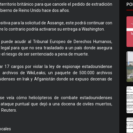
PO
erritorio británico para que cancele el pedido de extradición
obierno de Reino Unido hace dos años.
positiva para la solicitud de Assange, este podrá continuar con
re lo contrario podría activarse su entrega a Washington.
n puede acudir al Tribunal Europeo de Derechos Humanos,
a legal para que no sea trasladado a un país donde asegura
re el riesgo de ser sentenciado a pena de muerte.
r 17 cargos por violar la ley de espionaje estadounidense
 archivos de WikiLeaks; un paquete de 500.000 archivos
nidenses en Irak y Afganistán donde se expuso decenas de
e se veía cómo helicópteros de combate estadounidenses
n ataque puntual que dejó a una docena de civiles muertos,
s Reuters.
ocales