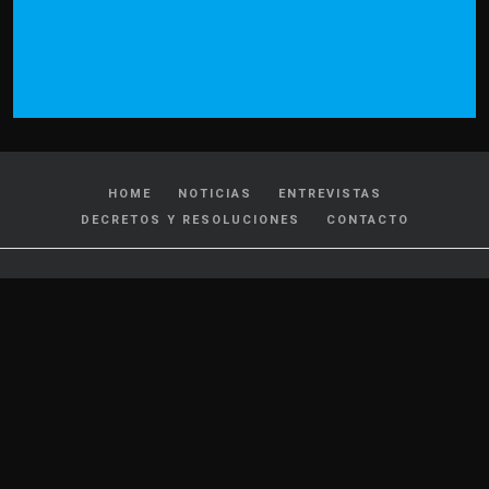
HOME
NOTICIAS
ENTREVISTAS
DECRETOS Y RESOLUCIONES
CONTACTO
CATEGORIAS
Policiales y Judiciales
Tránsito
Política
Locales
Nacionales
Interés General