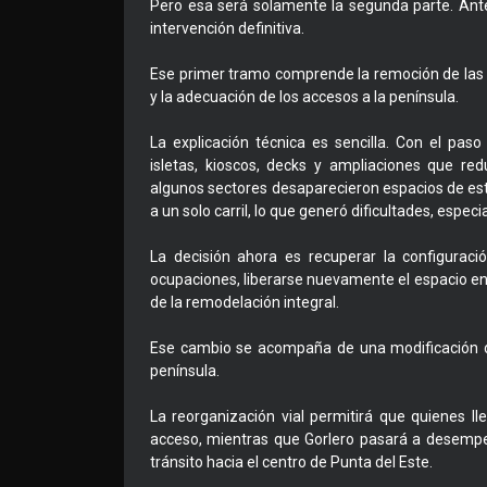
Pero esa será solamente la segunda parte. Ant
intervención definitiva.
Ese primer tramo comprende la remoción de las is
y la adecuación de los accesos a la península.
La explicación técnica es sencilla. Con el paso
isletas, kioscos, decks y ampliaciones que re
algunos sectores desaparecieron espacios de est
a un solo carril, lo que generó dificultades, espe
La decisión ahora es recuperar la configuraci
ocupaciones, liberarse nuevamente el espacio ent
de la remodelación integral.
Ese cambio se acompaña de una modificación de
península.
La reorganización vial permitirá que quienes l
acceso, mientras que Gorlero pasará a desempe
tránsito hacia el centro de Punta del Este.