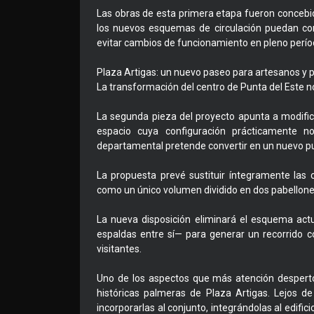
Las obras de esta primera etapa fueron concebid
los nuevos esquemas de circulación puedan con
evitar cambios de funcionamiento en pleno perío
Plaza Artigas: un nuevo paseo para artesanos y p
La transformación del centro de Punta del Este n
La segunda pieza del proyecto apunta a modifica
espacio cuya configuración prácticamente n
departamental pretende convertir en un nuevo pu
La propuesta prevé sustituir íntegramente las 
como un único volumen dividido en dos pabellones
La nueva disposición eliminará el esquema act
espaldas entre sí— para generar un recorrido c
visitantes.
Uno de los aspectos que más atención despertó 
históricas palmeras de Plaza Artigas. Lejos de
incorporarlas al conjunto, integrándolas al edifi