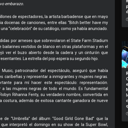
evo embarazo.
illones de espectadores, la artista barbadense que en mayo
a docenas de canciones, entre ellas “Bitch better have my
 una “celebración” de su catálogo, como ya había anunciado.
ndidas por arneses que sobrevolaron el State Farm Stadium
 bailarines vestidos de blanco en otras plataformas y en el
jó ver el buzo abierto desde la cadera y un cinturón que
sentantes. La estrella del pop espera su segundo hijo.
 Music, patrocinador del espectáculo, aseguró que había
es caribeñas y representar a inmigrantes y mujeres negras.
tante para mí hacer este espectáculo: representación.
r a las mujeres negras de todo el mundo. Es fundamental
I
ó Robyn Rihanna Fenty, su verdadero nombre, convertida en
lta costura, además de exitosa cantante ganadora de nueve
te de “Umbrella” del álbum “Good Girld Gone Bad” que la
 que interpretó el domingo en su show de la Super Bowl,