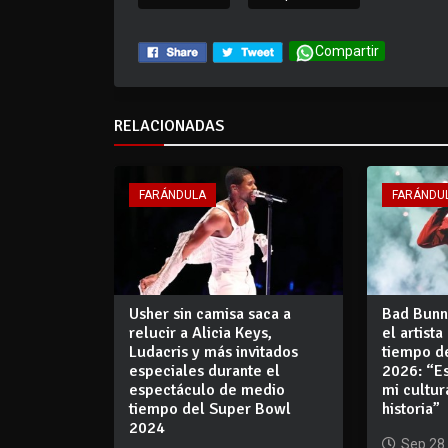
Compartir
RELACIONADAS
FARÁNDULA
FARÁNDU
Usher sin camisa saca a
Bad Bunn
relucir a Alicia Keys,
el artist
Ludacris y más invitados
tiempo d
especiales durante el
2026: “Es
espectáculo de medio
mi cultur
tiempo del Super Bowl
historia”
2024
Sep 28