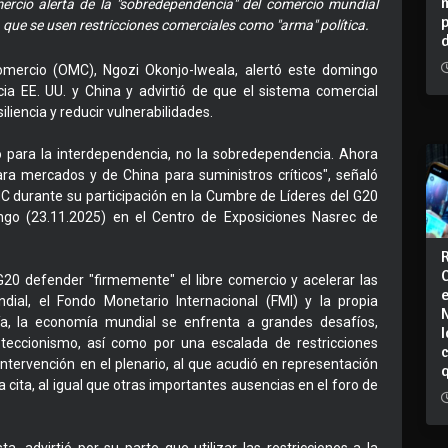
ercio alerta de la "sobredependencia" del comercio mundial
 que se usen restricciones comerciales como "arma" política.
omercio (OMC), Ngozi Okonjo-Iweala, alertó este domingo
ia EE. UU. y China y advirtió de que el sistema comercial
liencia y reducir vulnerabilidades.
o para la interdependencia, no la sobredependencia. Ahora
 mercados y de China para suministros críticos", señaló
MC durante su participación en la Cumbre de Líderes del G20
go (23.11.2025) en el Centro de Exposiciones Nasrec de
l G20 defender "firmemente" el libre comercio y acelerar las
ial, el Fondo Monetario Internacional (FMI) y la propia
a, la economía mundial se enfrenta a grandes desafíos,
I
oteccionismo, así como por una escalada de restricciones
intervención en el plenario, al que acudió en representación
la cita, al igual que otras importantes ausencias en el foro de