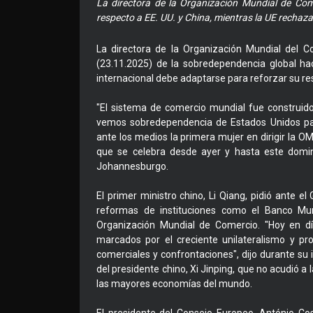
La directora de la Organización Mundial de Com
respecto a EE. UU. y China, mientras la UE rechaza
La directora de la Organización Mundial del C
(23.11.2025) de la sobredependencia global hac
internacional debe adaptarse para reforzar su resi
"El sistema de comercio mundial fue construid
vemos sobredependencia de Estados Unidos para
ante los medios la primera mujer en dirigir la O
que se celebra desde ayer y hasta este domin
Johannesburgo.
El primer ministro chino, Li Qiang, pidió ante e
reformas de instituciones como el Banco Mund
Organización Mundial de Comercio. "Hoy en dí
marcados por el creciente unilateralismo y pr
comerciales y confrontaciones", dijo durante su 
del presidente chino, Xi Jinping, que no acudió a 
las mayores economías del mundo.