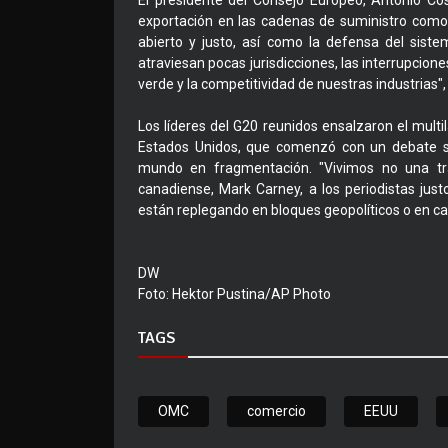
El presidente del Consejo Europeo, António Costa
exportación en las cadenas de suministro como 
abierto y justo, así como la defensa del sist
atraviesan pocas jurisdicciones, las interrupcione
verde y la competitividad de nuestras industrias",
Los líderes del G20 reunidos ensalzaron el multi
Estados Unidos, que comenzó con un debate so
mundo en fragmentación. "Vivimos no una tran
canadiense, Mark Carney, a los periodistas jus
están replegando en bloques geopolíticos o en ca
DW
Foto: Hektor Pustina/AP Photo
TAGS
OMC
comercio
EEUU