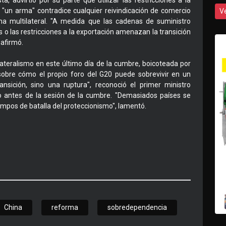
, advirtió por su parte que utilizar las restricciones a la
"un arma" contradice cualquier reivindicación de comercio
V
ema multilateral. "A medida que las cadenas de suministro
s o las restricciones a la exportación amenazan la transición
 afirmó.
lateralismo en este último día de la cumbre, boicoteada por
bre cómo el propio foro del G20 puede sobrevivir en un
sición, sino una ruptura", reconoció el primer ministro
to antes de la sesión de la cumbre. "Demasiados países se
mpos de batalla del proteccionismo", lamentó.
China
reforma
sobredependencia