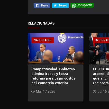
Compartir
RELACIONADAS
NACIONALES
INTERNA
Competitividad: Gobierno
EE. UU. 
elimina trabas y lanza
arancel d
reforma para bajar costos
que anun
del comercio exterior
reciproc
Mar 17 2026
Jul 16 