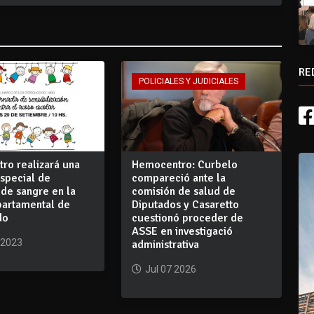
RE
POLICIALES Y JUDICIALES
ro realizará una
Hemocentro: Curbelo
special de
compareció ante la
de sangre en la
comisión de salud de
partamental de
Diputados y Casaretto
do
cuestionó proceder de
ASSE en investigació
 2023
administrativa
Jul 07 2026