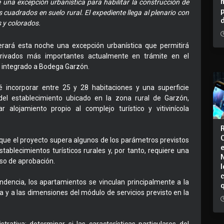
 una excepción urbanística para habilitar la construcción de
 cuadrados en suelo rural. El expediente llega al plenario con
 y colorados.
ará esta noche una excepción urbanística que permitirá
privados más importantes actualmente en trámite en el
o integrado a Bodega Garzón.
vé incorporar entre 25 y 28 habitaciones y una superficie
el establecimiento ubicado en la zona rural de Garzón,
lojamiento propio al complejo turístico y vitivinícola
rque el proyecto supera algunos de los parámetros previstos
tablecimientos turísticos rurales y, por tanto, requiere una
eso de aprobación.
I
ndencia, los apartamientos se vinculan principalmente a la
 y a las dimensiones del módulo de servicios previsto en la