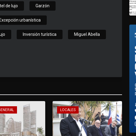
el de lujo
Garzón
Excepción urbanística
ujo
Inversión turística
Miguel Abella
GENERAL
LOCALES