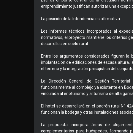
Ese es el punto central de la discusión adminis
emprendimiento justifican autorizar una excepci
La posición de la Intendencia es afirmativa.
Los informes técnicos incorporados al expedi
normativos, el proyecto mantiene los criterios g
desarrollos en suelo rural.
Entre los argumentos considerados figuran la b
implantación de edificaciones de escasa altura, l
el terreno y la integración paisajística del conjunto
La Dirección General de Gestión Territoria
funcionalmente al complejo ya existente en Bodeg
vinculada al enoturismo y al turismo de alta ga
El hotel se desarrollará en el padrón rural Nº
funcionan la bodega y otras instalaciones asoci
La propuesta incorpora áreas de alojamiento,
complementarios para huéspedes, formando part