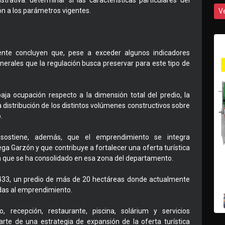
trativa: determinar si las características particulares del
ón a los parámetros vigentes.
V
ente concluyen que, pese a exceder algunos indicadores
enerales que la regulación busca preservar para este tipo de
aja ocupación respecto a la dimensión total del predio, la
a distribución de los distintos volúmenes constructivos sobre
.
l sostiene, además, que el emprendimiento se integra
a Garzón y que contribuye a fortalecer una oferta turística
ma que se ha consolidado en esa zona del departamento.
 42433, un predio de más de 20 hectáreas donde actualmente
adas al emprendimiento.
 recepción, restaurante, piscina, solárium y servicios
e de una estrategia de expansión de la oferta turística