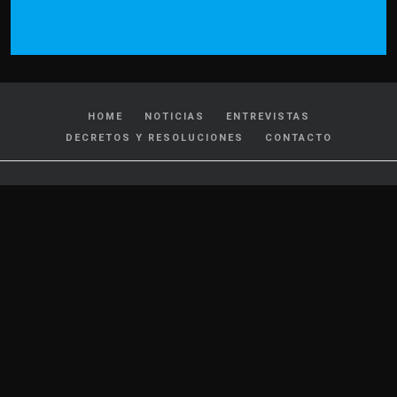
HOME
NOTICIAS
ENTREVISTAS
DECRETOS Y RESOLUCIONES
CONTACTO
CATEGORIAS
Policiales y Judiciales
Tránsito
Política
Locales
Nacionales
Interés General
Internacionales
Cultura y Espectáculos