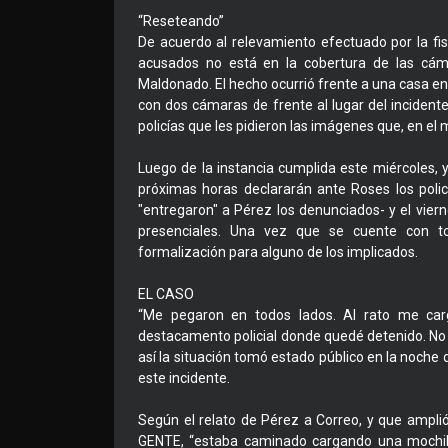
“Reseteando”
De acuerdo al relevamiento efectuado por la fis
acusados no está en la cobertura de las cáma
Maldonado. El hecho ocurrió frente a una casa en
con dos cámaras de frente al lugar del incidente
policías que les pidieron las imágenes que, en el
Luego de la instancia cumplida este miércoles, y
próximas horas declararán ante Roses los poli
"entregaron" a Pérez los denunciados- y el vierne
presenciales. Una vez que se cuente con tod
formalización para alguno de los implicados.
EL CASO
“Me pegaron en todos lados. Al rato me car
destacamento policial donde quedé detenido. No 
así la situación tomó estado público en la noche d
este incidente.
Según el relato de Pérez a Correo, y que ampli
GENTE, “estaba caminado cargando una mochila