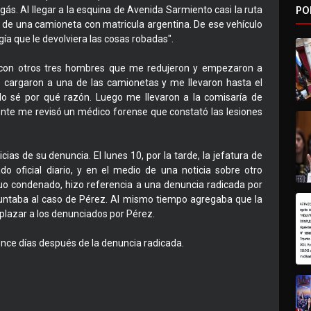
PO
ás. Al llegar a la esquina de Avenida Sarmiento casi la ruta
s de una camioneta con matricula argentina. De ese vehículo
gía que le devolviera las cosas robadas".
 con otros tres hombres que me redujeron y empezaron a
e cargaron a una de las camionetas y me llevaron hasta el
o sé por qué razón. Luego me llevaron a la comisaría de
uiente me revisó un médico forense que constató las lesiones
ias de su denuncia. El lunes 10, por la tarde, la jefatura de
o oficial diario, y en el medio de una noticia sobre otro
duo condenado, hizo referencia a una denuncia radicada por
 apuntaba al caso de Pérez. Al mismo tiempo agregaba que la
mplazar a los denunciados por Pérez.
once días después de la denuncia radicada.