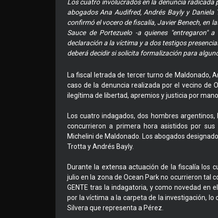
Los cuatro involucrados en la denuncia radicada 
abogados Ana Audifred, Andrés Bayly y Daniela T
confirmó el vocero de fiscalía, Javier Benech, en 
Sauce de Portezuelo -a quienes "entregaron" a
declaración a la víctima y a dos testigos presenci
deberá decidir si solicita formalización para algun
La fiscal letrada de tercer turno de Maldonado, A
caso de la denuncia realizada por el vecino de 
ilegítima de libertad, apremios y justicia por mano
Los cuatro indagados, dos hombres argentinos, l
concurrieron a primera hora asistidos por sus 
Michelini de Maldonado. Los abogados designados
Trotta y Andrés Bayly.
Durante la extensa actuación de la fiscalía los 
julio en la zona de Ocean Park no ocurrieron tal
GENTE tras la indagatoria, y como novedad en el 
por la víctima a la carpeta de la investigación, l
Silvera que representa a Pérez.