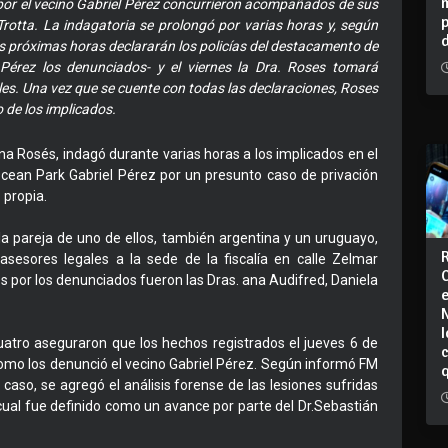
por el vecino Gabriel Pérez concurrieron acompañados de sus
rotta. La indagatoria se prolongó por varias horas y, según
las próximas horas declararán los policías del destacamento de
 Pérez los denunciados- y el viernes la Dra. Roses tomará
ales. Una vez que se cuente con todas las declaraciones, Roses
o de los implicados.
na Rosés, indagó durante varias horas a los implicados en el
Ocean Park Gabriel Pérez por un presunto caso de privación
 propia.
a pareja de uno de ellos, también argentina y un uruguayo,
asesores legales a la sede de la fiscalía en calle Zelmar
 por los denunciados fueron las Dras. ana Audifred, Daniela
I
cuatro aseguraron que los hechos registrados el jueves 6 de
 como los denunció el vecino Gabriel Pérez. Según informó FM
caso, se agregó el análisis forense de las lesiones sufridas
o cual fue definido como un avance por parte del Dr.Sebastián