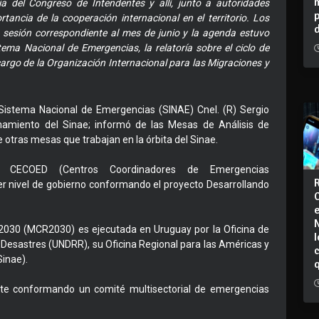
ia del Congreso de Intendentes y allí, junto a autoridades
tancia de la cooperación internacional en el territorio. Los
 sesión correspondiente al mes de junio y la agenda estuvo
tema Nacional de Emergencias, la relatoría sobre el ciclo de
cargo de la Organización Internacional para las Migraciones y
el Sistema Nacional de Emergencias (SINAE) Cnel. (R) Sergio
ionamiento del Sinae; informó de las Mesas de Análisis de
e otras mesas que trabajan en la órbita del Sinae.
l CECOED (Centros Coordinadores de Emergencias
cer nivel de gobierno conformando el proyecto Desarrollando
s 2030 (MCR2030) es ejecutada en Uruguay por la Oficina de
I
 Desastres (UNDRR), su Oficina Regional para las Américas y
Sinae).
te conformando un comité multisectorial de emergencias