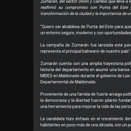
Zumarán, del sector Unión y Cambio que lleva a 
reafirmó su compromiso con Punta del Este y 
transformación de la ciudad y la importancia de u
"Quiero ser alcaldesa de Punta del Este para que 
un entorno seguro, moderno y con oportunidades"
La campaña de Zumarán fue lanzada este jueve
representa el principal balneario de nuestro país".
Zumarán cuenta con una amplia trayectoria polít
historia del departamento en asumir una banca 
MIDES en Maldonado durante el gobierno de Luis L
Departamental de Maldonado.
Proveniente de una familia de fuerte arraigo po
la democracia y la libertad fueron pilares funda
una herramienta para mejorar la vida de las perso
La candidata hizo énfasis en el crecimiento d
habitantes en poco más de una década, con un pe