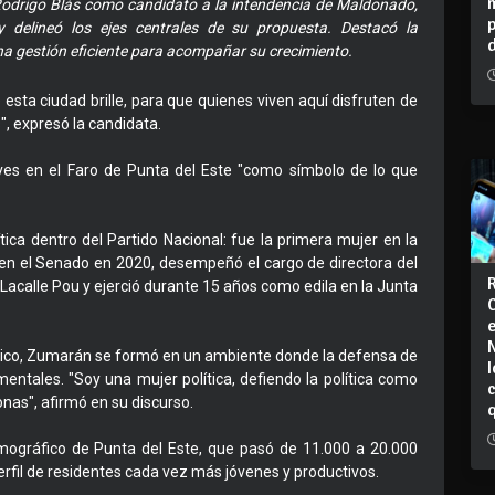
Rodrigo Blás como candidato a la intendencia de Maldonado,
delineó los ejes centrales de su propuesta. Destacó la
na gestión eficiente para acompañar su crecimiento.
esta ciudad brille, para que quienes viven aquí disfruten de
, expresó la candidata.
s en el Faro de Punta del Este "como símbolo de lo que
ica dentro del Partido Nacional: fue la primera mujer en la
en el Senado en 2020, desempeñó el cargo de directora del
acalle Pou y ejerció durante 15 años como edila en la Junta
lítico, Zumarán se formó en un ambiente donde la defensa de
I
mentales. "Soy una mujer política, defiendo la política como
nas", afirmó en su discurso.
emográfico de Punta del Este, que pasó de 11.000 a 20.000
rfil de residentes cada vez más jóvenes y productivos.