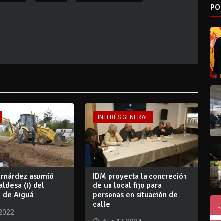
PO
INTERÉS GENERAL
ernárdez asumió
IDM proyecta la concreción
ldesa (I) del
de un local fijo para
o de Aiguá
personas en situación de
calle
 2022