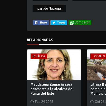
partido Nacional
Compartir
RELACIONADAS
POLÍTICA
LOCALES
Magdalena Zumarán será
Liliana B
candidata a la alcaldía de
como alca
Punta del Este
Municipi
Feb 24 2025
Oct 26