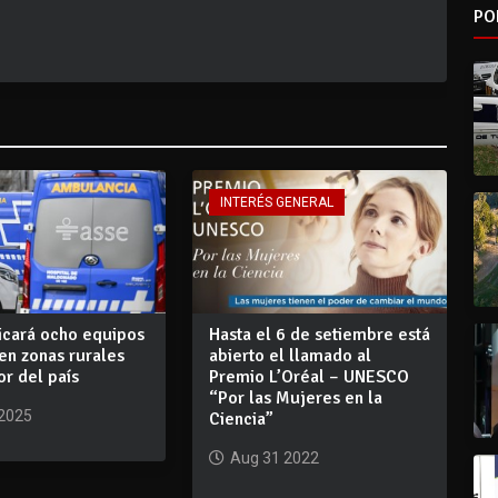
PO
INTERÉS GENERAL
icará ocho equipos
Hasta el 6 de setiembre está
en zonas rurales
abierto el llamado al
or del país
Premio L’Oréal – UNESCO
“Por las Mujeres en la
 2025
Ciencia”
Aug 31 2022