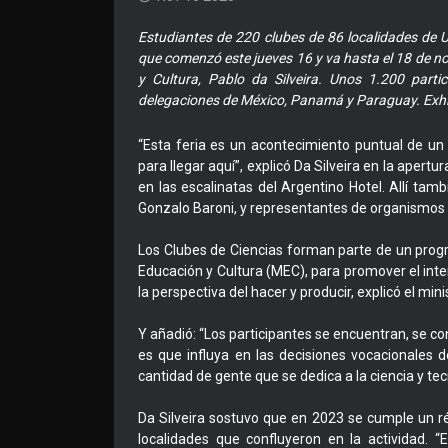
Estudiantes de 220 clubes de 86 localidades de U
que comenzó este jueves 16 y va hasta el 18 de no
y Cultura, Pablo da Silveira. Unos 1.200 partic
delegaciones de México, Panamá y Paraguay. Exhibi
“Esta feria es un acontecimiento puntual de u
para llegar aquí”, explicó Da Silveira en la apert
en las escalinatas del Argentino Hotel. Allí tam
Gonzalo Baroni, y representantes de organismos 
Los Clubes de Ciencias forman parte de un prog
Educación y Cultura (MEC), para promover el inter
la perspectiva del hacer y producir, explicó el mini
Y añadió: “Los participantes se encuentran, se co
es que influya en las decisiones vocacionales
cantidad de gente que se dedica a la ciencia y tec
Da Silveira sostuvo que en 2023 se cumple un ré
localidades que confluyeron en la actividad. 