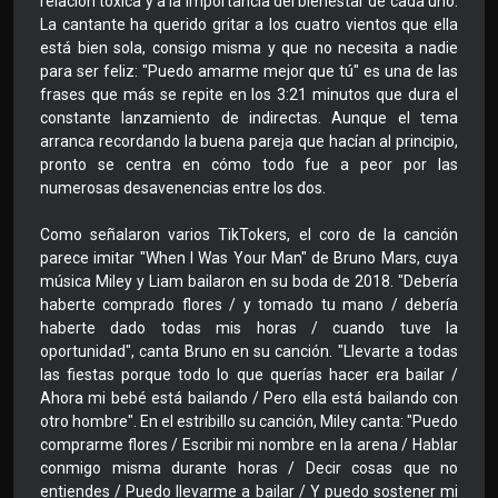
relación tóxica y a la importancia del bienestar de cada uno.
La cantante ha querido gritar a los cuatro vientos que ella
está bien sola, consigo misma y que no necesita a nadie
para ser feliz: "Puedo amarme mejor que tú" es una de las
frases que más se repite en los 3:21 minutos que dura el
constante lanzamiento de indirectas. Aunque el tema
arranca recordando la buena pareja que hacían al principio,
pronto se centra en cómo todo fue a peor por las
numerosas desavenencias entre los dos.
Como señalaron varios TikTokers, el coro de la canción
parece imitar "When I Was Your Man" de Bruno Mars, cuya
música Miley y Liam bailaron en su boda de 2018. "Debería
haberte comprado flores / y tomado tu mano / debería
haberte dado todas mis horas / cuando tuve la
oportunidad", canta Bruno en su canción. "Llevarte a todas
las fiestas porque todo lo que querías hacer era bailar /
Ahora mi bebé está bailando / Pero ella está bailando con
otro hombre". En el estribillo su canción, Miley canta: "Puedo
comprarme flores / Escribir mi nombre en la arena / Hablar
conmigo misma durante horas / Decir cosas que no
entiendes / Puedo llevarme a bailar / Y puedo sostener mi