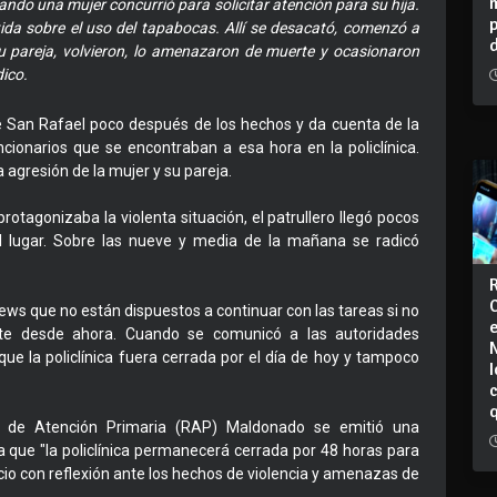
ndo una mujer concurrió para solicitar atención para su hija.
tida sobre el uso del tapabocas. Allí se desacató, comenzó a
su pareja, volvieron, lo amenazaron de muerte y ocasionaron
dico.
e San Rafael poco después de los hechos y da cuenta de la
ncionarios que se encontraban a esa hora en la policlínica.
 agresión de la mujer y su pareja.
 protagonizaba la violenta situación, el patrullero llegó pocos
l lugar. Sobre las nueve y media de la mañana se radicó
News que no están dispuestos a continuar con las tareas si no
nte desde ahora. Cuando se comunicó a las autoridades
ue la policlínica fuera cerrada por el día de hoy y tampoco
I
d de Atención Primaria (RAP) Maldonado se emitió una
a que "la policlínica permanecerá cerrada por 48 horas para
icio con reflexión ante los hechos de violencia y amenazas de