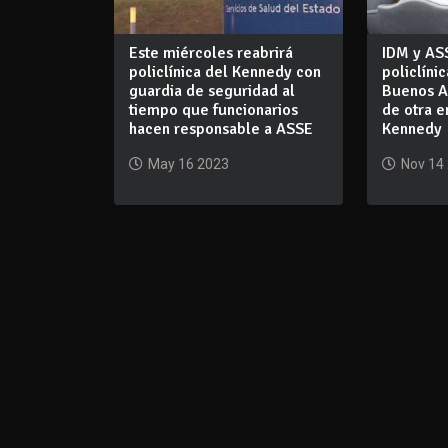
Este miércoles reabrirá
IDM y AS
policlínica del Kennedy con
policlíni
guardia de seguridad al
Buenos Ai
tiempo que funcionarios
de otra e
hacen responsable a ASSE
Kennedy
May 16 2023
Nov 14