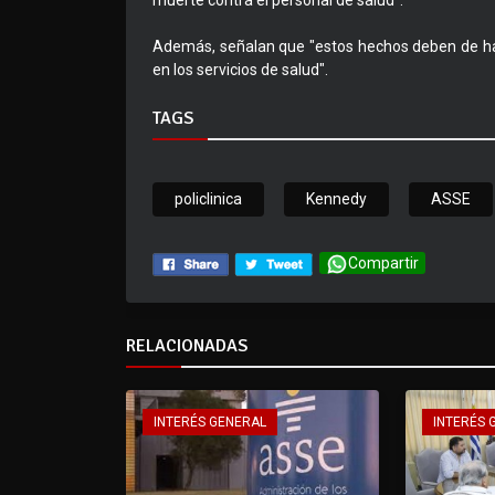
muerte contra el personal de salud".
Además, señalan que "estos hechos deben de hac
en los servicios de salud".
TAGS
policlinica
Kennedy
ASSE
Compartir
RELACIONADAS
INTERÉS GENERAL
INTERÉS 