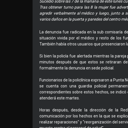
Sucedió sobre las 7 de la mañana de este lunes cua
Tras obtener turno para las 8 la mujer fue adver
agredir verbalmente al médico y luego, junto a 
varios daños en la puerta y paredes del centro mé
La denuncia fue radicada en la sub comisaría d
situación vivida por el médico y resto de los fu
También había otros usuarios que presenciaron la
Si bien la policía fue alertada mientras la pareja
minutos después de que estos se retiraran de
formalmente la denuncia en sede policial.
Funcionarios de la policlínica exprsaron a Punta 
se cuenta con una guardia policial permane
correspondientes sobre estos hechos, se indicó q
atenderá este martes.
Horas después, desde la dirección de la Re
comunicación por los hechos en la que se explic
realizar reparaciones" y "reorganización del serv