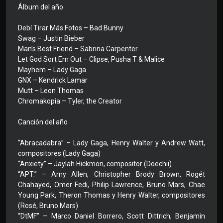
Álbum del año
Debí Tirar Más Fotos – Bad Bunny
Swag – Justin Bieber
Man’s Best Friend – Sabrina Carpenter
Let God Sort Em Out – Clipse, Pusha T & Malice
Mayhem – Lady Gaga
GNX – Kendrick Lamar
Mutt – Leon Thomas
Chromakopia – Tyler, the Creator
Canción del año
“Abracadabra” – Lady Gaga, Henry Walter y Andrew Watt,
compositores (Lady Gaga)
“Anxiety” – Jaylah Hickmon, compositor (Doechii)
“APT.” – Amy Allen, Christopher Brody Brown, Rogét
Chahayed, Omer Fedi, Philip Lawrence, Bruno Mars, Chae
Young Park, Theron Thomas y Henry Walter, compositores
(Rosé, Bruno Mars)
“DtMF” – Marco Daniel Borrero, Scott Dittrich, Benjamin