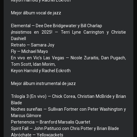
Keyon Harrold y Rachel Eckroth
Mejor álbum vocal de jazz
Elemental — Dee Dee Bridgewater y Bill Charlap
¡Insistimos en 2025! — Terri Lyne Carrington y Christie
Dashiell
Retrato — Samara Joy
Fly — Michael Mayo
En vivo en Vic's Las Vegas — Nicole Zuraitis, Dan Pugach,
Tom Scott, Idan Morim,
Keyon Harrold y Rachel Eckroth
Mejor álbum instrumental de jazz
Trilogía 3 (En vivo) — Chick Corea, Christian McBride y Brian
Blade
Noches sureñas — Sullivan Fortner con Peter Washington y
Marcus Gilmore
Pertenencia — Branford Marsalis Quartet
Spirit Fall — John Patitucci con Chris Potter y Brian Blade
Abróchate — Yellowjackets