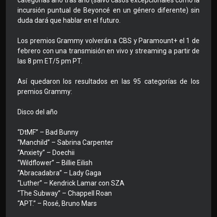
categorías año tras año (salvo casos excepcionales como la
incursión puntual de Beyoncé en un género diferente) sin
duda dará que hablar en el futuro.
Los premios Grammy volverán a CBS y Paramount+ el 1 de
febrero con una transmisión en vivo y streaming a partir de
las 8 pm ET/5 pm PT.
Así quedaron los resultados en las 95 categorías de los
premios Grammy:
Disco del año
“DtMF” – Bad Bunny
“Manchild” – Sabrina Carpenter
“Anxiety” – Doechii
“Wildflower” – Billie Eilish
“Abracadabra” – Lady Gaga
“Luther” – Kendrick Lamar con SZA
“The Subway” – Chappell Roan
“APT.” – Rosé, Bruno Mars