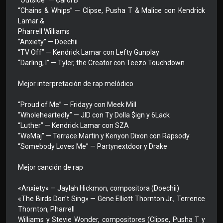
“Outside” — Cardi B
“Chains & Whips” — Clipse, Pusha T & Malice con Kendrick
Lamar &
Pharrell Williams
“Anxiety” — Doechii
“TV Off” — Kendrick Lamar con Lefty Gunplay
“Darling, I” — Tyler, the Creator con Teezo Touchdown
Mejor interpretación de rap melódico
“Proud of Me” — Fridayy con Meek Mill
“Wholeheartedly” — JID con Ty Dolla $ign y 6Lack
“Luther” — Kendrick Lamar con SZA
“WeMaj” — Terrace Martin y Kenyon Dixon con Rapsody
“Somebody Loves Me” — Partynextdoor y Drake
Mejor canción de rap
«Anxiety» — Jaylah Hickmon, compositora (Doechii)
«The Birds Don't Sing» — Gene Elliott Thornton Jr., Terrence
Thornton, Pharrell
Williams y Stevie Wonder, compositores (Clipse, Pusha T y