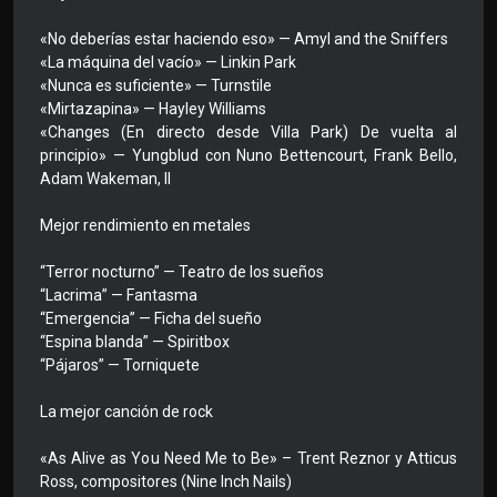
«No deberías estar haciendo eso» — Amyl and the Sniffers
«La máquina del vacío» — Linkin Park
«Nunca es suficiente» — Turnstile
«Mirtazapina» — Hayley Williams
«Changes (En directo desde Villa Park) De vuelta al
principio» — Yungblud con Nuno Bettencourt, Frank Bello,
Adam Wakeman, II
Mejor rendimiento en metales
“Terror nocturno” — Teatro de los sueños
“Lacrima” — Fantasma
“Emergencia” — Ficha del sueño
“Espina blanda” — Spiritbox
“Pájaros” — Torniquete
La mejor canción de rock
«As Alive as You Need Me to Be» – Trent Reznor y Atticus
Ross, compositores (Nine Inch Nails)