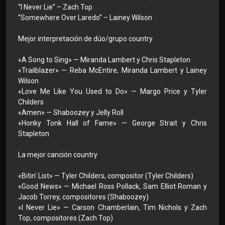
“I Never Lie” – Zach Top
“Somewhere Over Laredo” – Lainey Wilson
Mejor interpretación de dúo/grupo country
«A Song to Sing» — Miranda Lambert y Chris Stapleton
«Trailblazer» — Reba McEntire, Miranda Lambert y Lainey
Wilson
«Love Me Like You Used to Do» — Margo Price y Tyler
Childers
«Amen» — Shaboozey y Jelly Roll
«Honky Tonk Hall of Fame» — George Strait y Chris
Stapleton
La mejor canción country
«Bitin' List» — Tyler Childers, compositor (Tyler Childers)
«Good News» — Michael Ross Pollack, Sam Elliot Roman y
Jacob Torrey, compositores (Shaboozey)
«I Never Lie» — Carson Chamberlain, Tim Nichols y Zach
Top, compositores (Zach Top)