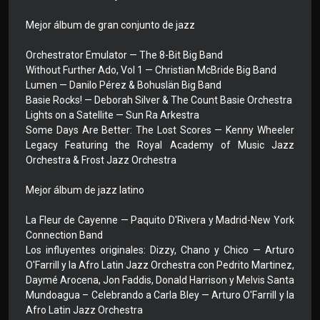
Mejor álbum de gran conjunto de jazz
Orchestrator Emulator — The 8-Bit Big Band
Without Further Ado, Vol 1 — Christian McBride Big Band
Lumen — Danilo Pérez & Bohuslän Big Band
Basie Rocks! — Deborah Silver & The Count Basie Orchestra
Lights on a Satellite — Sun Ra Arkestra
Some Days Are Better: The Lost Scores — Kenny Wheeler
Legacy Featuring the Royal Academy of Music Jazz
Orchestra & Frost Jazz Orchestra
Mejor álbum de jazz latino
La Fleur de Cayenne — Paquito D'Rivera y Madrid-New York
Connection Band
Los influyentes originales: Dizzy, Chano y Chico — Arturo
O'Farrill y la Afro Latin Jazz Orchestra con Pedrito Martinez,
Daymé Arocena, Jon Faddis, Donald Harrison y Melvis Santa
Mundoagua – Celebrando a Carla Bley — Arturo O'Farrill y la
Afro Latin Jazz Orchestra