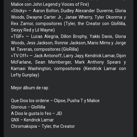
Malice con John Legend y Voices of Fire)
«Sticky» — Aaron Bolton, Dudley Alexander Duverne, Gloria
Woods, Dwayne Carter Jr., Janae Wherry, Tyler Okonma y
Rex Zamor, compositores (Tyler, the Creator con GloRilla,
Sexyy Red y Lil Wayne)
«TGIF» — Lucas Alegria, Dillon Brophy, Yakki Davis, Gloria
Woods, Jess Jackson, Ronnie Jackson, Mario Mims y Jorge
M. Taveras, compositores (GloRilla)
«TV Off» — Jack Antonoff, Larry Jayy, Kendrick Lamar, Dijon
McFarlane, Sean Momberger, Mark Anthony Spears y
Kamasi Washington, compositores (Kendrick Lamar con
Lefty Gunplay)
Mejor álbum de rap
Que Dios los ordene – Clipse, Pusha T y Malice
Glorious – GloRilla
A Dios le gusta lo feo – JID
GNX – Kendrick Lamar
Chromakopia – Tyler, the Creator