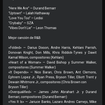
“Here We Are” — Durand Bernarr
“Uptown” — Lalah Hathaway
“Love You Too” — Ledisi
“Crybaby” — SZA
“Vibes Don’t Lie” — Leon Thomas
Mejor canción de R&B
«Folded» — Darius Dixson, Andre Harris, Kehlani Parrish,
Donovan Knight, Don Mills, Khris Riddick-Tynes y Dawit
Kamal Wilson, compositores (Kehlani)
«Heart of a Woman» — David Bishop y Summer Walker,
compositores (Summer Walker)
«It Depends» — Nico Baran, Chris Brown, Ant Clemons,
Ephrem Lopez Jr., Ryan Press, Bryson Tiller, Elliott Trent y
Dewain Whitmore Jr., compositores (Chris Brown con
Bryson Tiller)
«Overqualified» — James John Abrahart Jr. y Durand
Bernarr, compositores (Durand Bernarr)
«Yes It Is» — Jariuce Banks, Lazaro Andres Camejo, Mike