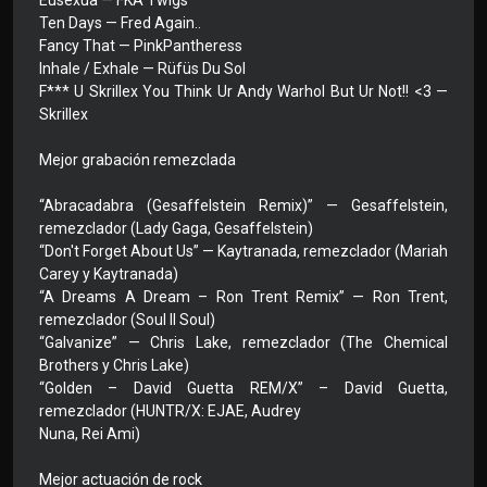
Eusexua — FKA Twigs
Ten Days — Fred Again..
Fancy That — PinkPantheress
Inhale / Exhale — Rüfüs Du Sol
F*** U Skrillex You Think Ur Andy Warhol But Ur Not!! <3 —
Skrillex
Mejor grabación remezclada
“Abracadabra (Gesaffelstein Remix)” — Gesaffelstein,
remezclador (Lady Gaga, Gesaffelstein)
“Don't Forget About Us” — Kaytranada, remezclador (Mariah
Carey y Kaytranada)
“A Dreams A Dream – Ron Trent Remix” — Ron Trent,
remezclador (Soul II Soul)
“Galvanize” — Chris Lake, remezclador (The Chemical
Brothers y Chris Lake)
“Golden – David Guetta REM/X” – David Guetta,
remezclador (HUNTR/X: EJAE, Audrey
Nuna, Rei Ami)
Mejor actuación de rock