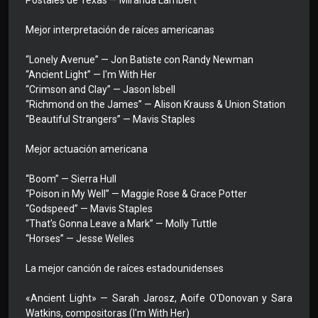
Postales de Texas — Miranda Lambert
Mejor interpretación de raíces americanas
“Lonely Avenue” — Jon Batiste con Randy Newman
“Ancient Light” — I'm With Her
“Crimson and Clay” — Jason Isbell
“Richmond on the James” — Alison Krauss & Union Station
“Beautiful Strangers” — Mavis Staples
Mejor actuación americana
“Boom” — Sierra Hull
“Poison in My Well” — Maggie Rose & Grace Potter
“Godspeed” — Mavis Staples
“That's Gonna Leave a Mark” — Molly Tuttle
“Horses” — Jesse Welles
La mejor canción de raíces estadounidenses
«Ancient Light» — Sarah Jarosz, Aoife O'Donovan y Sara
Watkins, compositoras (I'm With Her)