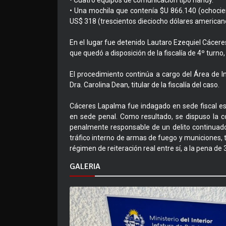
• Cuatro equipos de comunicación tipo handy.
• Una mochila que contenía $U 866.140 (ochocie
US$ 318 (trescientos dieciocho dólares american
En el lugar fue detenido Lautaro Ezequiel Cácer
que quedó a disposición de la fiscalía de 4º turno
El procedimiento continúa a cargo del Área de Inv
Dra. Carolina Dean, titular de la fiscalía del caso.
Cáceres Lapalma fue indagado en sede fiscal es
en sede penal. Como resultado, se dispuso la 
penalmente responsable de un delito continuado
tráfico interno de armas de fuego y municiones, t
régimen de reiteración real entre sí, a la pena de
GALERIA