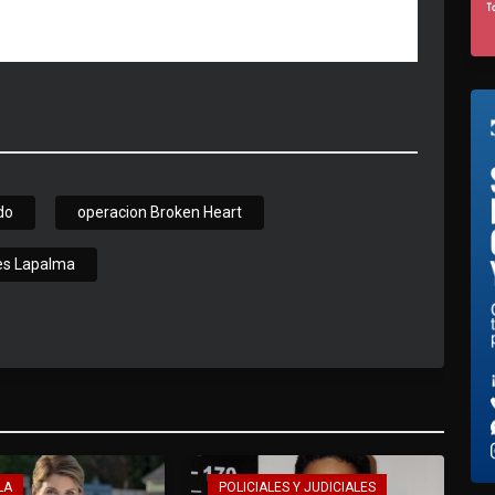
do
operacion Broken Heart
es Lapalma
LA
POLICIALES Y JUDICIALES