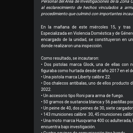
Personal del Área de Investigaciones de la Zona O
al esclarecimiento de hechos vinculados a arm
procedimiento que culminó con importantes incau
En la mañana de este miércoles 15, y tras r
Especializada en Violencia Doméstica y de Género
encargado de la unidad, se constituyeron en u
donde realizaron una inspección.
Como resultado, se incautaron:
• Dos pistolas marca Glock, una de ellas con 
figuraba como hurtada desde el año 2017 en el 
• Una pistola marca Liberty calibre 22.
• Dos chalecos antibalas, uno de ellos producto d
2022.
• Un accesorio tipo Roni para arma de fuego.
• 50 gramos de sustancia blanca y 56 pastillas po
• Un peine de 40, dos peines de 30, siete cargad
• 143 municiones calibre .30, 45 municiones calib
• Una moto marca Husqvarna 400 cc adulterada, l
encuentra bajo investigación.