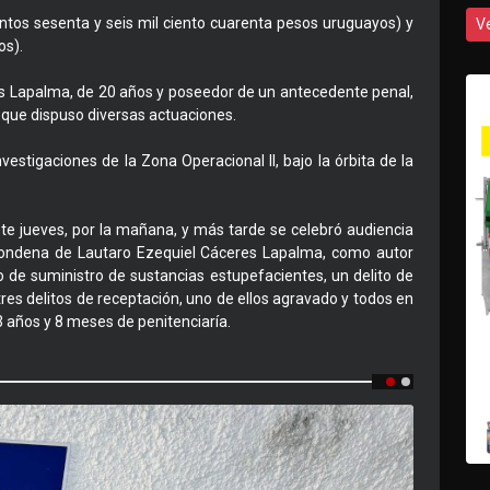
ntos sesenta y seis mil ciento cuarenta pesos uruguayos) y
V
os).
es Lapalma, de 20 años y poseedor de un antecedente penal,
, que dispuso diversas actuaciones.
estigaciones de la Zona Operacional II, bajo la órbita de la
te jueves, por la mañana, y más tarde se celebró audiencia
condena de Lautaro Ezequiel Cáceres Lapalma, como autor
 de suministro de sustancias estupefacientes, un delito de
res delitos de receptación, uno de ellos agravado y todos en
 3 años y 8 meses de penitenciaría.