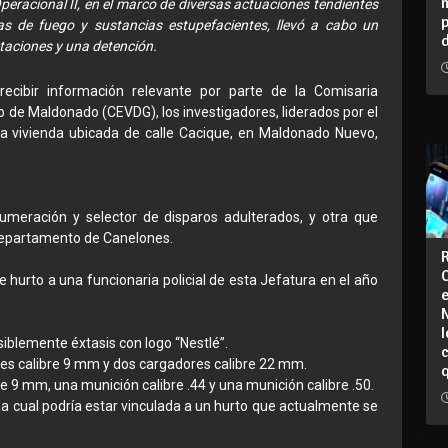
peracional II, en el marco de diversas actuaciones tendientes
as de fuego y sustancias estupefacientes, llevó a cabo un
taciones y una detención.
ecibir información relevante por parte de la Comisaria
 de Maldonado (CEVDG), los investigadores, liderados por el
na vivienda ubicada de calle Cacique, en Maldonado Nuevo,
numeración y selector de disparos adulterados, y otra que
departamento de Canelones.
e hurto a una funcionaria policial de esta Jefatura en el año
I
siblemente éxtasis con logo “Nestlé”.
ores calibre 9 mm y dos cargadores calibre 22 mm.
re 9 mm, una munición calibre .44 y una munición calibre .50.
a cual podría estar vinculada a un hurto que actualmente se