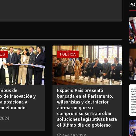
PO
LES
POLÍTICA
ampus de
Espacio País presentó
o de innovación y
bancada en el Parlamento:
a posiciona a
wilsonistas y del interior,
en el mundo
afirmaron que su
compromiso será aprobar
 2024
soluciones legislativas hasta
el último día de gobierno
Oct 18 2023