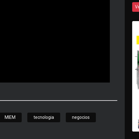
V
MIEM
tecnologia
negocios