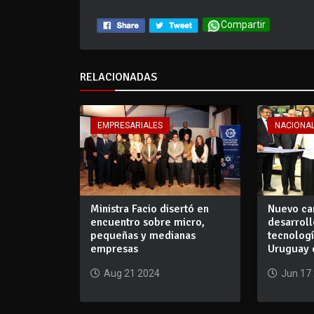
Compartir
RELACIONADAS
EMPRESARIALES
NACIONA
Ministra Facio disertó en
Nuevo c
encuentro sobre micro,
desarroll
pequeñas y medianas
tecnologí
empresas
Uruguay 
Aug 21 2024
Jun 17