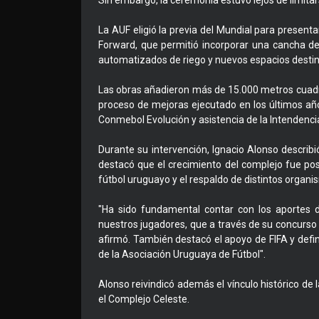
Sin embargo, la ceremonia estuvo lejos de limita
La AUF eligió la previa del Mundial para presenta
Forward, que permitió incorporar una cancha de
automatizados de riego y nuevos espacios destina
Las obras añadieron más de 15.000 metros cuadr
proceso de mejoras ejecutado en los últimos año
Conmebol Evolución y asistencia de la Intendenc
Durante su intervención, Ignacio Alonso describ
destacó que el crecimiento del complejo fue pos
fútbol uruguayo y el respaldo de distintos organi
"Ha sido fundamental contar con los aportes d
nuestros jugadores, que a través de su concurso 
afirmó. También destacó el apoyo de FIFA y defin
de la Asociación Uruguaya de Fútbol".
Alonso reivindicó además el vínculo histórico 
el Complejo Celeste.