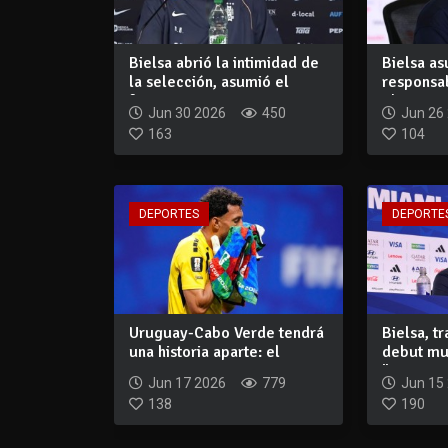
Bielsa abrió la intimidad de
Bielsa as
la selección, asumió el
responsab
fracaso...
eliminaci
Jun 30 2026
450
Jun 26
163
104
DEPORTES
DEPORTE
Uruguay-Cabo Verde tendrá
Bielsa, t
una historia aparte: el
debut mun
arquero qu...
"Nosotros
Jun 17 2026
779
Jun 15
138
190