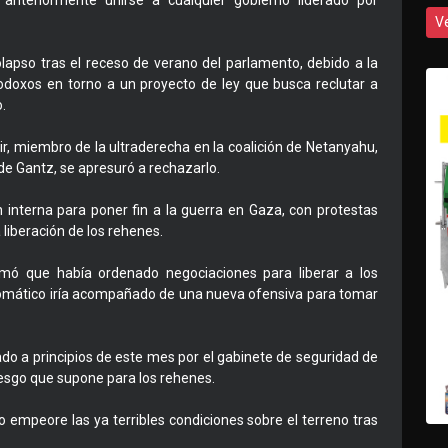
nteriormente unirse a cualquier gobierno liderado por
V
lapso tras el receso de verano del parlamento, debido a la
todoxos en torno a un proyecto de ley que busca reclutar a
.
ir, miembro de la ultraderecha en la coalición de Netanyahu,
de Gantz, se apresuró a rechazarlo.
 interna para poner fin a la guerra en Gaza, con protestas
liberación de los rehenes.
ó que había ordenado negociaciones para liberar a los
plomático iría acompañado de una nueva ofensiva para tomar
ado a principios de este mes por el gabinete de seguridad de
iesgo que supone para los rehenes.
empeore las ya terribles condiciones sobre el terreno tras