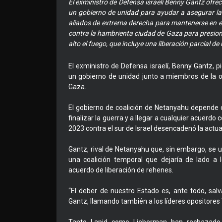
El exministro de Defensa israelí Benny Gantz ofre
un gobierno de unidad para ayudar a asegurar la 
aliados de extrema derecha para mantenerse en e
contra la hambrienta ciudad de Gaza para presi
alto el fuego, que incluye una liberación parcial de
El exministro de Defensa israelí, Benny Gantz, p
un gobierno de unidad junto a miembros de la opo
Gaza.
El gobierno de coalición de Netanyahu depende
finalizar la guerra y a llegar a cualquier acuerdo
2023 contra el sur de Israel desencadenó la actual
Gantz, rival de Netanyahu que, sin embargo, se u
una coalición temporal que dejaría de lado a 
acuerdo de liberación de rehenes.
“El deber de nuestro Estado es, ante todo, salv
Gantz, llamando también a los líderes opositores 