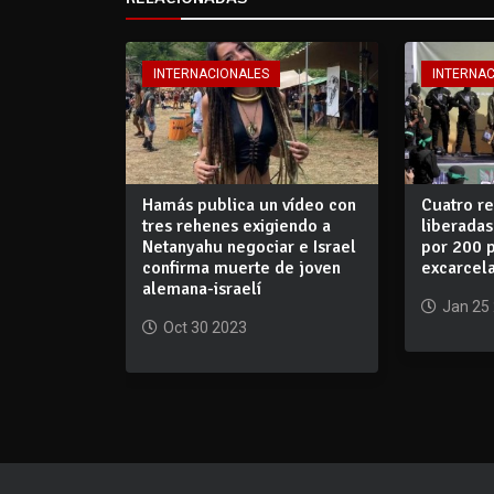
INTERNACIONALES
INTERNA
Hamás publica un vídeo con
Cuatro r
tres rehenes exigiendo a
liberadas
Netanyahu negociar e Israel
por 200 p
confirma muerte de joven
excarcela
alemana-israelí
Jan 25
Oct 30 2023