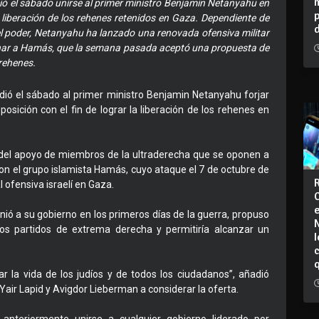
ció el sábado unirse al primer ministro Benjamin Netanyahu en
liberación de los rehenes retenidos en Gaza. Dependiente de
l poder, Netanyahu ha lanzado una renovada ofensiva militar
onar a Hamás, que la semana pasada aceptó una propuesta de
 rehenes.
idió el sábado al primer ministro Benjamin Netanyahu forjar
sición con el fin de lograr la liberación de los rehenes en
 del apoyo de miembros de la ultraderecha que se oponen a
 con el grupo islamista Hamás, cuyo ataque el 7 de octubre de
 ofensiva israelí en Gaza.
nió a su gobierno en los primeros días de la guerra, propuso
los partidos de extrema derecha y permitiría alcanzar un
I
ar la vida de los judíos y de todos los ciudadanos”, añadió
Yair Lapid y Avigdor Lieberman a considerar la oferta.