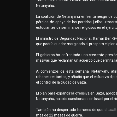
Tanto Lapid como Lieberman han rechazado a
Netanyahu.
La coalición de Netanyahu enfrenta riesgo de co
pérdida de apoyo de los partidos judíos ultraor
estudiantes de seminarios religiosos en el ejército
El ministro de Seguridad Nacional, Itamar Ben-Gv
que podría quedar marginado si prospera el plan 
El gobierno ha enfrentado una creciente presión
masivas que reclaman un acuerdo que permita la 
A comienzos de esta semana, Netanyahu afirm
rehenes restantes, y añadió que el esfuerzo di
el control de la ciudad de Gaza.
El plan para expandir la ofensiva en Gaza, aprob
Netanyahu, ha sido cuestionado en Israel por el r
También ha despertado temores de que el asalto 
más de 22 meses de guerra.