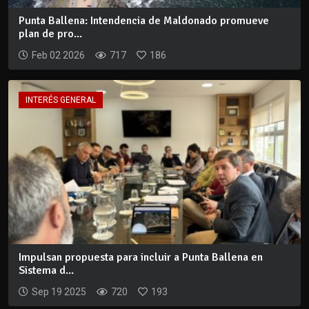
Punta Ballena: Intendencia de Maldonado promueve
plan de pro...
Feb 02 2026
717
186
INTERÉS GENERAL
Impulsan propuesta para incluir a Punta Ballena en
Sistema d...
Sep 19 2025
720
193