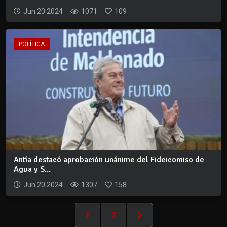
Jun 20 2024
1071
109
POLÍTICA
Antía destacó aprobación unánime del Fideicomiso de
Agua y S...
Jun 20 2024
1307
158
1
2