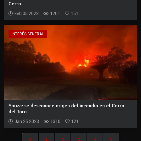
Cerro...
Feb 05 2023
1701
151
INTERÉS GENERAL
Souza: se desconoce origen del incendio en el Cerro
del Toro
Jan 25 2023
1310
121
1
2
3
4