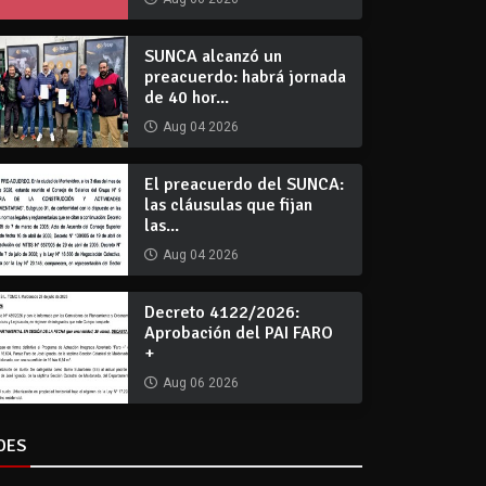
SUNCA alcanzó un
preacuerdo: habrá jornada
de 40 hor...
Aug 04 2026
El preacuerdo del SUNCA:
las cláusulas que fijan
las...
Aug 04 2026
Decreto 4122/2026:
Aprobación del PAI FARO
+
Aug 06 2026
DES