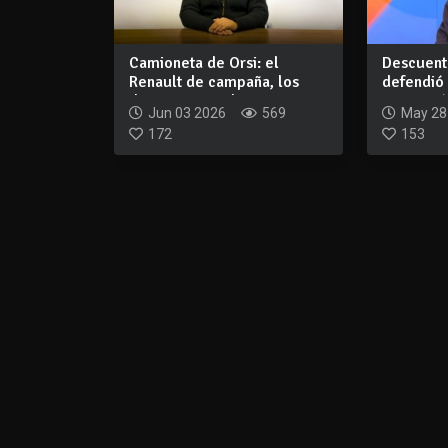
Camioneta de Orsi: el
Descuento
Renault de campaña, los
defendió 
documentos y l...
se apartó.
Jun 03 2026
569
May 28
172
153