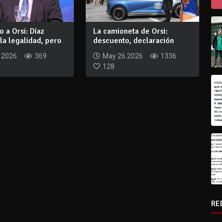
 a Orsi: Díaz
La camioneta de Orsi:
la legalidad, pero
descuento, declaración
..
jurada y una op...
 2026
369
May 26 2026
1336
128
RE