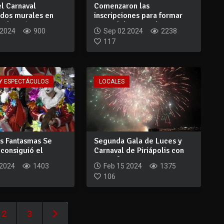
l Carnaval
Comenzaron las
 dos murales en
inscripciones para formar
arlos Pá...
parte del Carnaval...
 2024
900
Sep 02 2024
2238
117
Y ESPECTÁCULOS
LOCALES
s Fantasmas Se
Segunda Gala de Luces y
 consiguió el
Carnaval de Piriápolis con
emio...
nueva fec...
 2024
1403
Feb 15 2024
1375
106
2
3