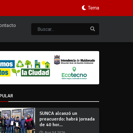
Tema
ontacto
PULAR
SUNCA alcanzó un
preacuerdo: habrá jornada
de 40 hor...
Aug 04 2026