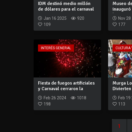
IDM destinó medio millón
Museo de
de dólares para el carnaval
inauguró
honor a C
Jan 16 2025
920
Nov 28
109
177
INTERÉS GENERAL
CULTURA 
Fiesta de fuegos artificiales
Murga Lo
y Carnaval cerraron la
Divierten
tempora...
primer pr
Feb 26 2024
1018
Feb 19
198
113
1