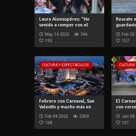
Laura Alonsopérez: “He
Rescate 
venido a romper con el
guardavid
molde”
tragedia e
May 14 2026
346
Feb 20
193
157
CULTURA Y ESPECTÁCULOS
CULTURA 
Febrero con Carnaval, San
El Carna
Valentín y mucho más en
con corso
Enjoy Punt...
fuerte...
Feb 04 2026
2369
Jan 08
168
101