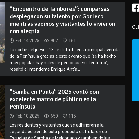
“Encuentro de Tambores”: comparsas
desplegaron su talento por Gorlero
mientras vecinos y visitantes lo vivieron
CL
con alegría
Feb 14 2025
907
161
La noche del jueves 13 se disfrutó en la principal avenida
de la Península gracias a este evento que “se ha hecho
muy popular, hay miles de personas en el entorno”,
resaltó el intendente Enrique Antía...
“Samba en Punta” 2025 contó con
excelente marco de público en la
Península
Feb 10 2025
650
115
Los residentes y visitantes que se adhirieron a la
segunda edición de esta propuesta disfrutaron de
Escuelas de Samba de Maldonado y también de las