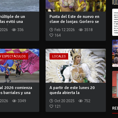
múltiple de un
Punta del Este de nuevo en
as evitó una
clave de lonjas: Gorlero se
n pla...
trans...
 2026
336
Feb 12 2026
3518
164
Y ESPECTÁCULOS
LOCALES
val 2026 comienza
A partir de este lunes 20
s barriales y una
queda abierta la
convocatoria para...
 2026
3349
Oct 20 2025
752
121
RE