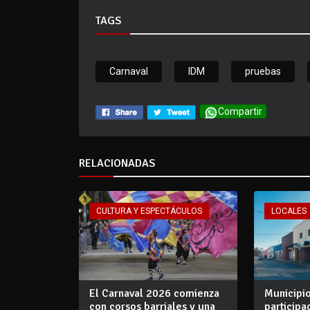
TAGS
Carnaval
IDM
pruebas
Compartir
RELACIONADAS
CULTURA Y ESPECTÁCULOS
LOCALES
El Carnaval 2026 comienza
Municipio
con corsos barriales y una
participa