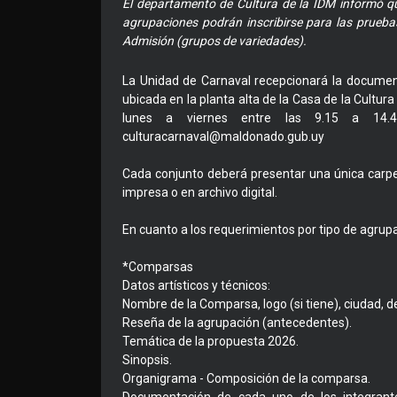
El departamento de Cultura de la IDM informó que
agrupaciones podrán inscribirse para las prueb
Admisión (grupos de variedades).
La Unidad de Carnaval recepcionará la document
ubicada en la planta alta de la Casa de la Cultur
lunes a viernes entre las 9.15 a 14.4
culturacarnaval@maldonado.gub.uy
Cada conjunto deberá presentar una única carpet
impresa o en archivo digital.
En cuanto a los requerimientos por tipo de agrupac
*Comparsas
Datos artísticos y técnicos:
Nombre de la Comparsa, logo (si tiene), ciudad, 
Reseña de la agrupación (antecedentes).
Temática de la propuesta 2026.
Sinopsis.
Organigrama - Composición de la comparsa.