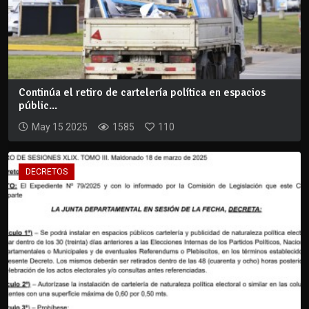
Continúa el retiro de cartelería política en espacios
públic...
May 15 2025
1585
110
DECRETOS