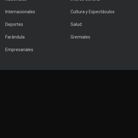
Internacionales
Cultura y Espectáculos
Deportes
Salud
Farándula
Gremiales
Empresariales
Copyright © 2022 PuntaNews.com.uy - All Rights Reserved.