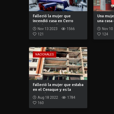
Falleció la mujer que
Una muje
incendió casa en Cerro
una casa 
Pelado con ella...
está en...
Nov 13 2023
1566
Nov 10
121
124
NACIONALES
Falleció la mujer que estaba
en el Cenaque y es la
segunda v...
Aug 18 2022
1784
160