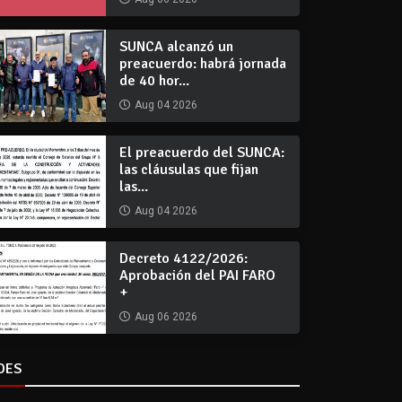
SUNCA alcanzó un
preacuerdo: habrá jornada
de 40 hor...
Aug 04 2026
El preacuerdo del SUNCA:
las cláusulas que fijan
las...
Aug 04 2026
Decreto 4122/2026:
Aprobación del PAI FARO
+
Aug 06 2026
DES