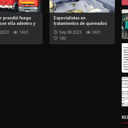
r prendió fuego
Especialistas en
con ella adentro y
tratamientos de quemados
llegan a Punta del...
 2023
1463
Sep 08 2023
2401
180
RE