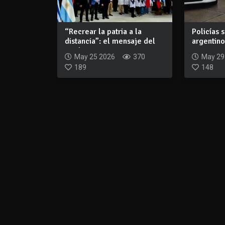
“Recrear la patria a la
Policías 
distancia”: el mensaje del
argentino
25 de May...
con...
May 25 2026
370
May 29
189
148