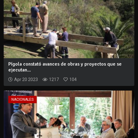
Pígola constató avances de obras y proyectos que se
ejecutan...
Apr 20 2023
1217
104
NACIONALES