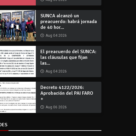
SUNCA alcanzó un
preacuerdo: habrá jornada
de 40 hor...
Aug 04 2026
El preacuerdo del SUNCA:
las cláusulas que fijan
las...
Aug 04 2026
Decreto 4122/2026:
Aprobación del PAI FARO
+
Aug 06 2026
DES