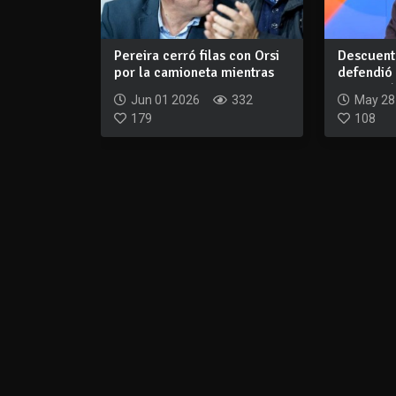
Pereira cerró filas con Orsi
Descuento
por la camioneta mientras
defendió 
crece...
se apartó.
Jun 01 2026
332
May 28
179
108