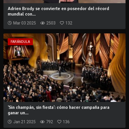
Adrien Brody se convierte en poseedor del récord
mundial con...
Mar 03 2025
2503
132
FARÁNDULA
'Sin champán, sin fiesta': cómo hacer campaña para
ganar un...
Jan 21 2025
792
136