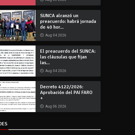
SUNCA alcanzó un
preacuerdo: habrá jornada
de 40 hor...
Aug 04 2026
El preacuerdo del SUNCA:
las cláusulas que fijan
las...
Aug 04 2026
Decreto 4122/2026:
Aprobación del PAI FARO
+
Aug 06 2026
DES