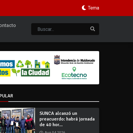
Tema
ontacto
PULAR
SUNCA alcanzó un
preacuerdo: habrá jornada
de 40 hor...
Aug 04 2026