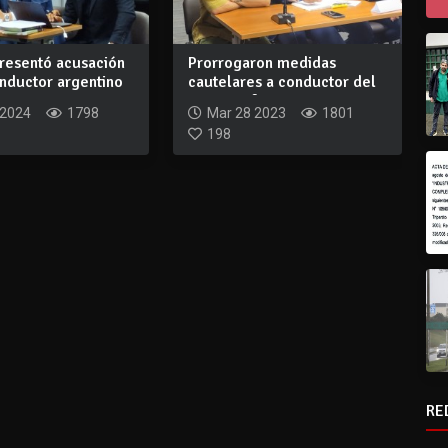
presentó acusación
Prorrogaron medidas
nductor argentino
cautelares a conductor del
siniestro fat...
 2024
1798
Mar 28 2023
1801
198
RE