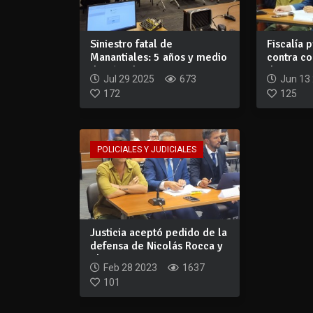
Siniestro fatal de
Fiscalía 
Manantiales: 5 años y medio
contra co
de cárcel par...
de si...
Jul 29 2025
673
Jun 13
172
125
POLICIALES Y JUDICIALES
Justicia aceptó pedido de la
defensa de Nicolás Rocca y
el a...
Feb 28 2023
1637
101