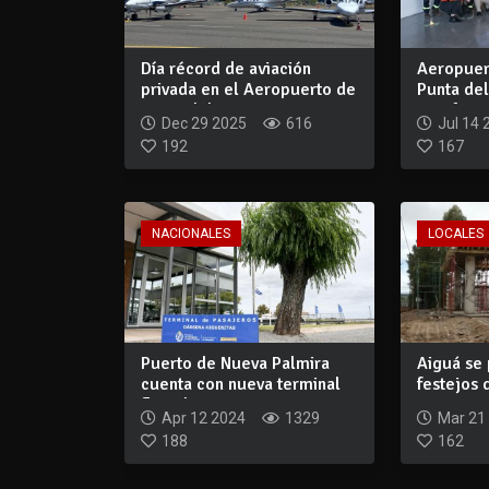
Día récord de aviación
Aeropuert
privada en el Aeropuerto de
Punta del
Punta del...
certifi...
Dec 29 2025
616
Jul 14 
192
167
NACIONALES
LOCALES
Puerto de Nueva Palmira
Aiguá se 
cuenta con nueva terminal
festejos
fluvial in...
termina...
Apr 12 2024
1329
Mar 21
188
162