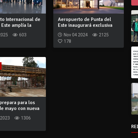
o Internacional de
Aeropuerto de Punta del
 Este amplía la
Este inaugurará exclusiva
terminal p...
2025
603
Nov 04 2024
2125
178
prepara para los
 de mayo con nueva
 2023
1306
RE